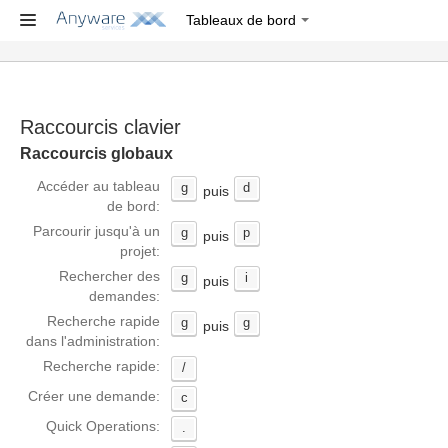
Tableaux de bord
Raccourcis clavier
Raccourcis globaux
Accéder au tableau
g
d
puis
de bord:
Parcourir jusqu'à un
g
p
puis
projet:
Rechercher des
g
i
puis
demandes:
Recherche rapide
g
g
puis
dans l'administration:
Recherche rapide:
/
Créer une demande:
c
Quick Operations:
.